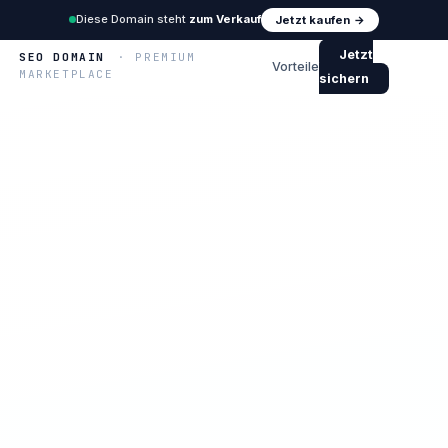
Diese Domain steht
zum Verkauf
Jetzt kaufen →
Jetzt
SEO DOMAIN
· PREMIUM
Vorteile
MARKETPLACE
sichern