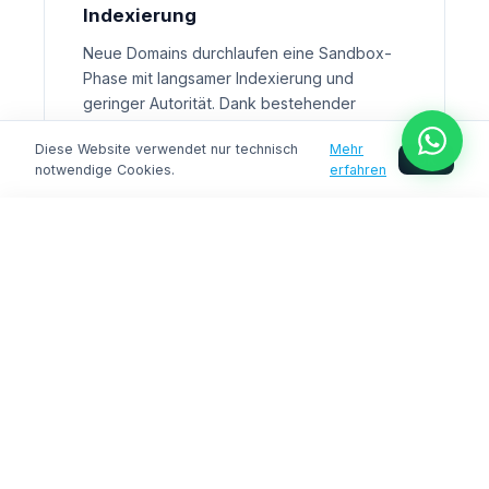
Indexierung
Neue Domains durchlaufen eine Sandbox-
Phase mit langsamer Indexierung und
geringer Autorität. Dank bestehender
Domain-Historie indexiert Google neue
Diese Website verwendet nur technisch
Mehr
Inhalte auf dieser Domain deutlich schneller.
OK
notwendige Cookies.
erfahren
Das bedeutet: schneller Traffic, schnellere
Leads, schnellerer Umsatz. Ideal für
Relaunch, Affiliate-Projekte oder lokale
Jetzt sichern
SEO-Strategien.
💰
Massive Kostenersparnis im
Marketing